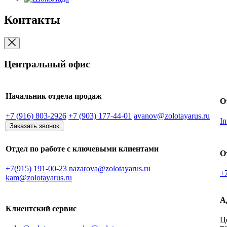
Контакты
Центральный офис
Начальник отдела продаж
О
+7 (916) 803-2926
+7 (903) 177-44-01
avanov@zolotayarus.ru
In
Заказать звонок
Отдел по работе с ключевыми клиентами
О
+7(915) 191-00-23
nazarova@zolotayarus.ru
+
kam@zolotayarus.ru
А
Клиентский сервис
Ц