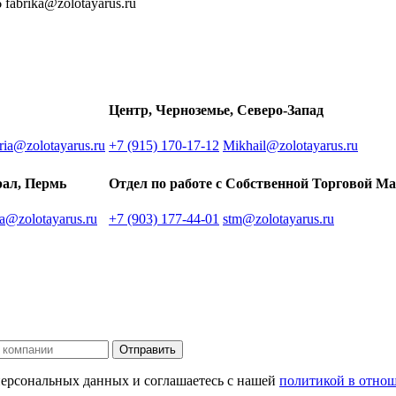
 fabrika@zolotayarus.ru
Центр, Черноземье, Северо-Запад
oria@zolotayarus.ru
+7 (915) 170-17-12
Mikhail@zolotayarus.ru
рал, Пермь
Отдел по работе с Собственной Торговой М
na@zolotayarus.ru
+7 (903) 177-44-01
stm@zolotayarus.ru
Отправить
персональных данных и соглашаетесь с нашей
политикой в отно