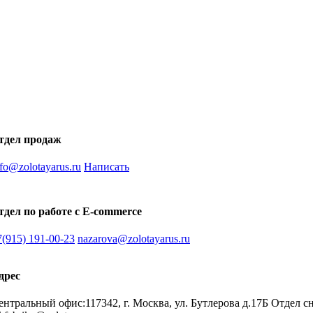
тдел продаж
fo@zolotayarus.ru
Написать
тдел по работе с E-commerce
7(915) 191-00-23
nazarova@zolotayarus.ru
дрес
ентральный офис:117342, г. Москва, ул. Бутлерова д.17Б Отдел сн