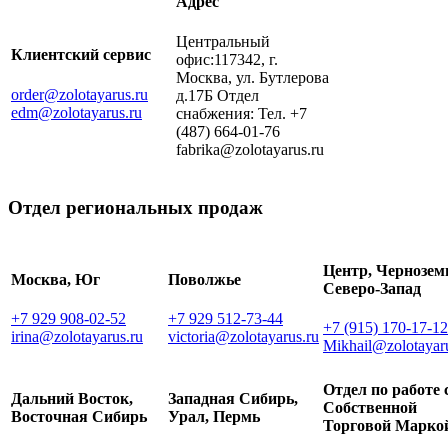
Адрес
Центральный
Клиентский сервис
офис:117342, г.
Москва, ул. Бутлерова
order@zolotayarus.ru
д.17Б Отдел
edm@zolotayarus.ru
снабжения: Тел. +7
(487) 664-01-76
fabrika@zolotayarus.ru
Отдел региональных продаж
Центр, Чернозем
Москва, Юг
Поволжье
Северо-Запад
+7 929 908-02-52
+7 929 512-73-44
+7 (915) 170-17-12
irina@zolotayarus.ru
victoria@zolotayarus.ru
Mikhail@zolotayar
Отдел по работе 
Дальний Восток,
Западная Сибирь,
Собственной
Восточная Сибирь
Урал, Пермь
Торговой Марко