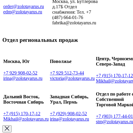
Москва, ул. Бутлерова
order@zolotayarus.ru
д.17Б Отдел
edm@zolotayarus.ru
снабжения: Тел. +7
(487) 664-01-76
fabrika@zolotayarus.ru
Отдел региональных продаж
Центр, Чернозем
Москва, Юг
Поволжье
Северо-Запад
+7 929 908-02-52
+7 929 512-73-44
+7 (915) 170-17-12
irina@zolotayarus.ru
victoria@zolotayarus.ru
Mikhail@zolotayar
Отдел по работе 
Дальний Восток,
Западная Сибирь,
Собственной
Восточная Сибирь
Урал, Пермь
Торговой Марко
+7 (915) 170-17-12
+7 (929) 908-02-52
+7 (903) 177-44-01
Mikhail@zolotayarus.ru
irina@zolotayarus.ru
stm@zolotayarus.r