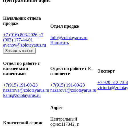
Центральный офис
Начальник отдела
продаж
Отдел продаж
+7 (916) 803-2926
+7
Info@zolotayarus.ru
(903) 177-44-01
Написать
avanov@zolotayarus.ru
Заказать звонок
Отдел по работе с
ключевыми
Отдел по работе с E-
Экспорт
клиентами
commerce
+7 929 512-73-
+7(915) 191-00-23
+7(915) 191-00-23
victoria@zolotay
nazarova@zolotayarus.ru
nazarova@zolotayarus.ru
kam@zolotayarus.ru
Адрес
Центральный
Клиентский сервис
офис:117342, г.